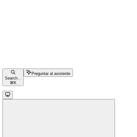
Preguntar al asistente
Search...
⌘
K