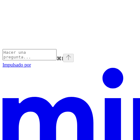
⌘
I
Impulsado por