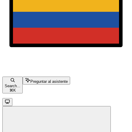
Preguntar al asistente
Search...
⌘
K