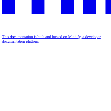
This documentation is built and hosted on Mintlify, a developer
documentation platform
Assistant
Responses
are
generated
using
AI
and
may
contain
mistakes.