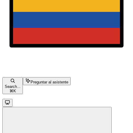
Preguntar al asistente
Search...
⌘
K