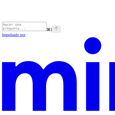
⌘
I
Impulsado por