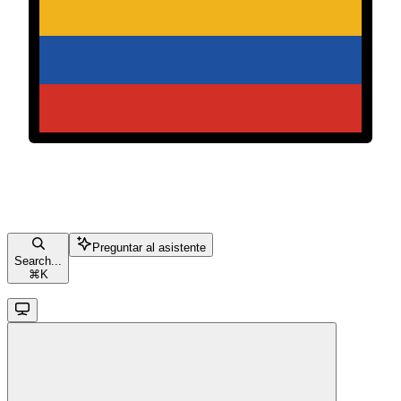
Preguntar al asistente
Search...
⌘
K