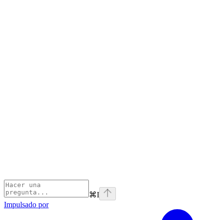
⌘
I
Impulsado por