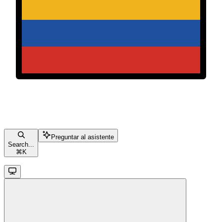
Preguntar al asistente
Search...
⌘
K