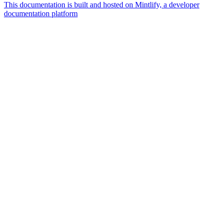
This documentation is built and hosted on Mintlify, a developer
documentation platform
Assistant
Responses
are
generated
using
AI
and
may
contain
mistakes.