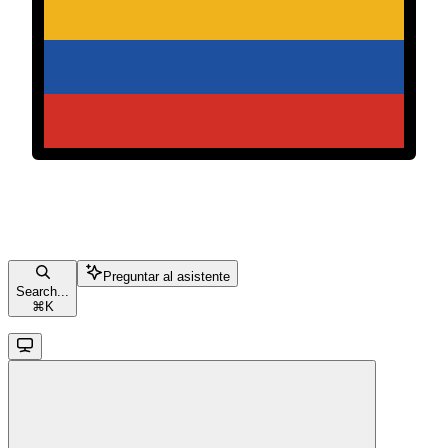
Preguntar al asistente
Search...
⌘
K