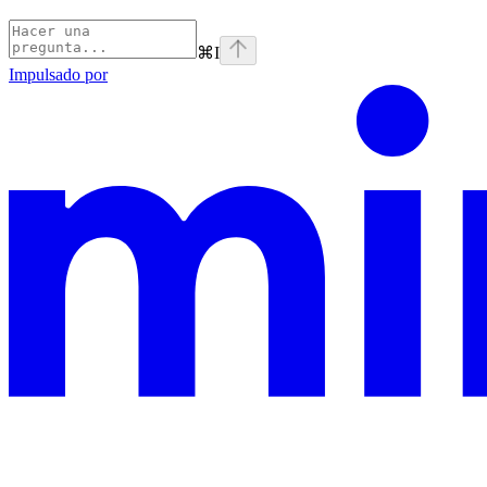
⌘
I
Impulsado por