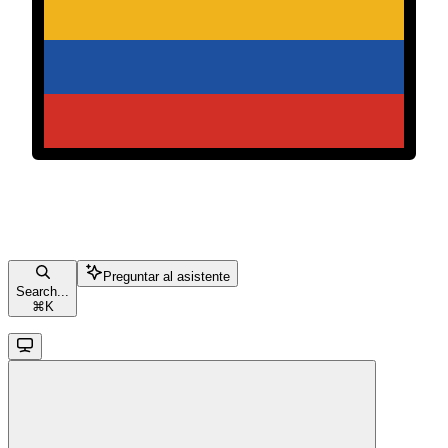
Preguntar al asistente
Search...
⌘
K