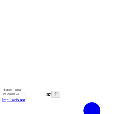
⌘
I
Impulsado por