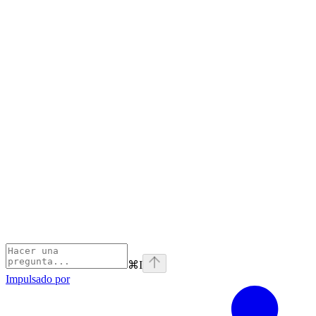
⌘
I
Impulsado por