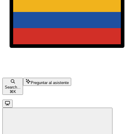
Preguntar al asistente
Search...
⌘
K