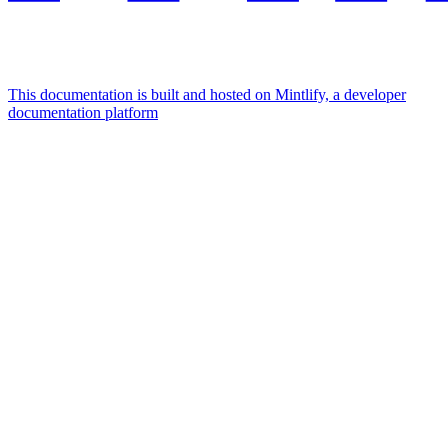
This documentation is built and hosted on Mintlify, a developer
documentation platform
Assistant
Responses
are
generated
using
AI
and
may
contain
mistakes.