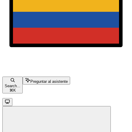
Preguntar al asistente
Search...
⌘
K