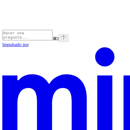
⌘
I
Impulsado por