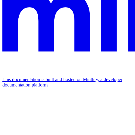
This documentation is built and hosted on Mintlify, a developer
documentation platform
Assistant
Responses
are
generated
using