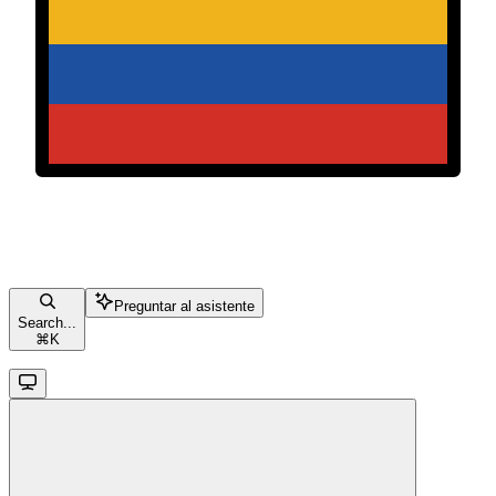
Preguntar al asistente
Search...
⌘
K