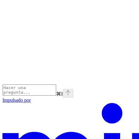
⌘
I
Impulsado por