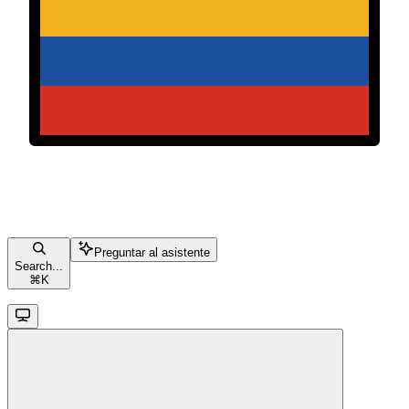
Preguntar al asistente
Search...
⌘
K