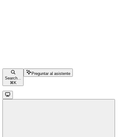
Preguntar al asistente
Search...
⌘
K