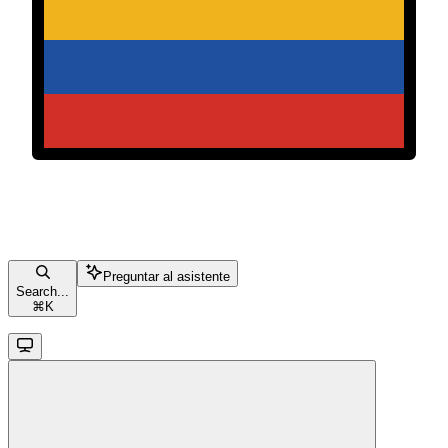
Preguntar al asistente
Search...
⌘
K