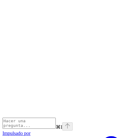
⌘
I
Impulsado por