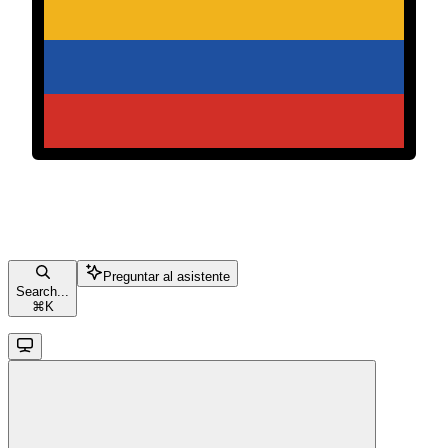
Preguntar al asistente
Search...
⌘
K