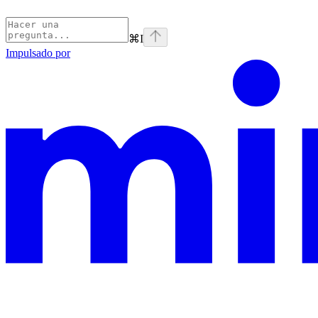
⌘
I
Impulsado por