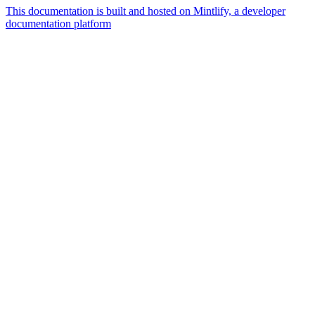
This documentation is built and hosted on Mintlify, a developer
documentation platform
Assistant
Responses
are
generated
using
AI
and
may
contain
mistakes.