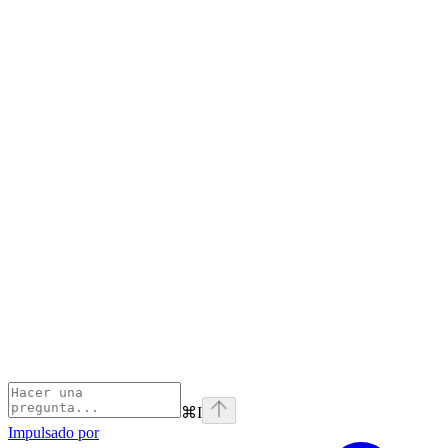
⌘
I
Impulsado por