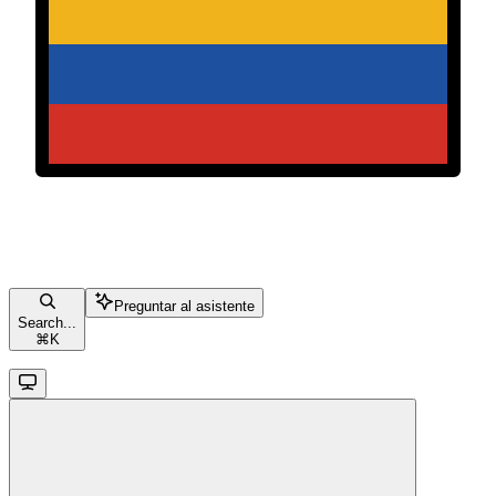
Preguntar al asistente
Search...
⌘
K