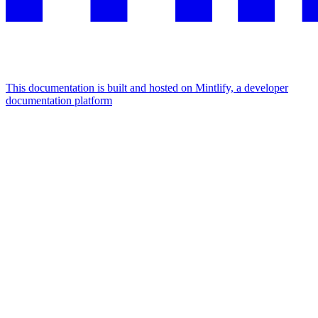
This documentation is built and hosted on Mintlify, a developer
documentation platform
Assistant
Responses
are
generated
using
AI
and
may
contain
mistakes.