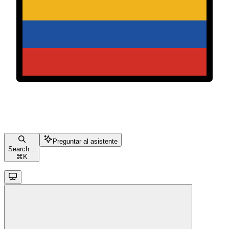
Preguntar al asistente
Search...
⌘
K