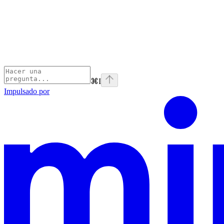
⌘
I
Impulsado por