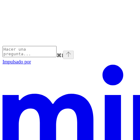
⌘
I
Impulsado por