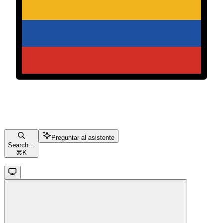
Preguntar al asistente
Search...
⌘
K