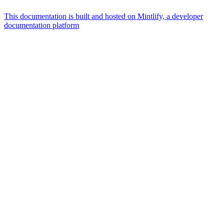
This documentation is built and hosted on Mintlify, a developer
documentation platform
Assistant
Responses
are
generated
using
AI
and
may
contain
mistakes.