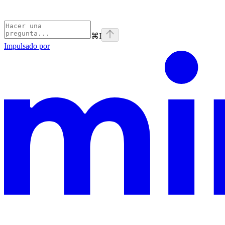
⌘
I
Impulsado por