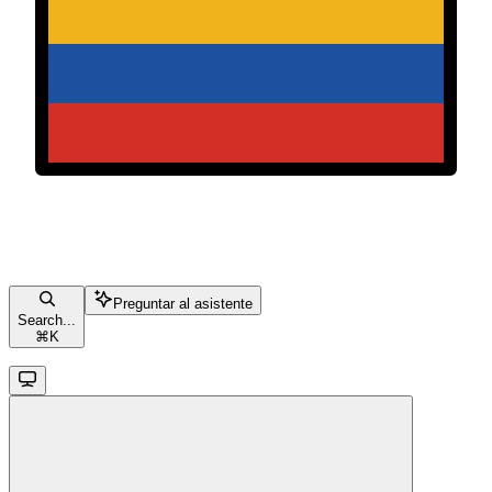
Preguntar al asistente
Search...
⌘
K