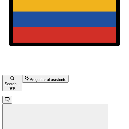
Preguntar al asistente
Search...
⌘
K