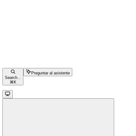
Preguntar al asistente
Search...
⌘
K