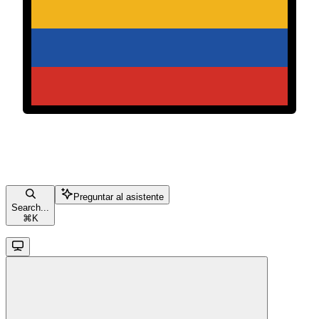
Preguntar al asistente
Search...
⌘
K