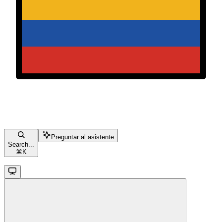
Preguntar al asistente
Search...
⌘
K