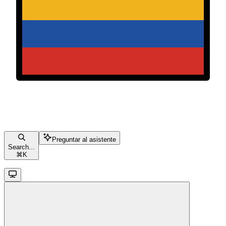
Preguntar al asistente
Search...
⌘
K