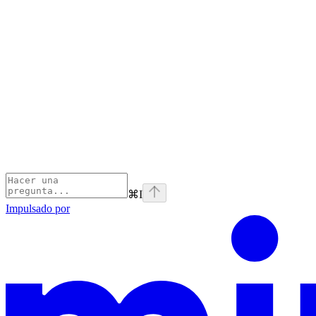
⌘
I
Impulsado por