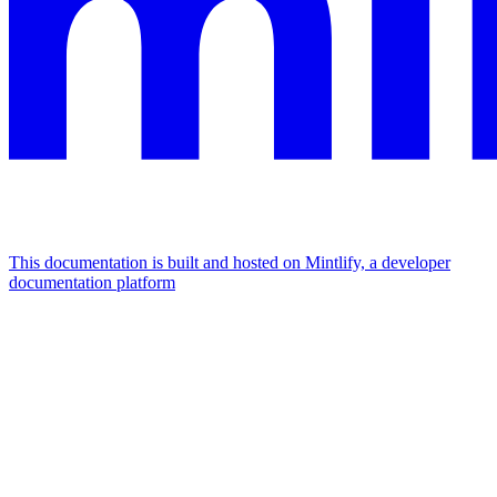
This documentation is built and hosted on Mintlify, a developer
documentation platform
Assistant
Responses
are
generated
using
AI