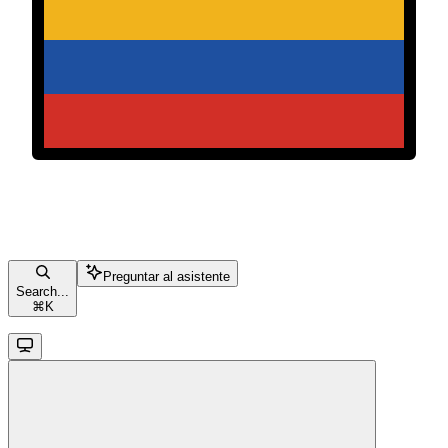
Preguntar al asistente
Search...
⌘
K