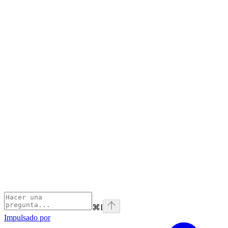
⌘
I
Impulsado por