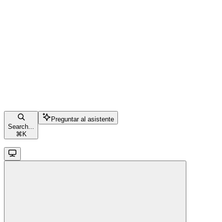
Preguntar al asistente
Search...
⌘
K