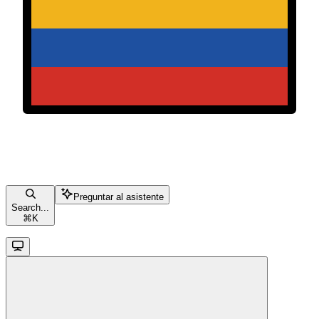
Preguntar al asistente
Search...
⌘
K