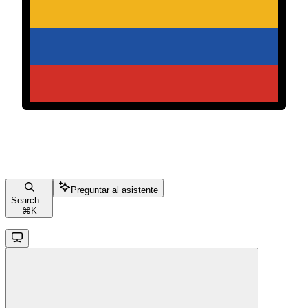
Preguntar al asistente
Search...
⌘
K