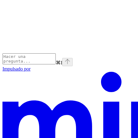
⌘
I
Impulsado por