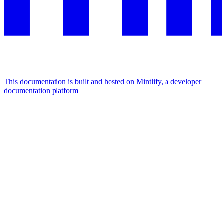
This documentation is built and hosted on Mintlify, a developer
documentation platform
Assistant
Responses
are
generated
using
AI
and
may
contain
mistakes.