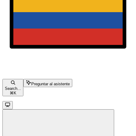
Preguntar al asistente
Search...
⌘
K