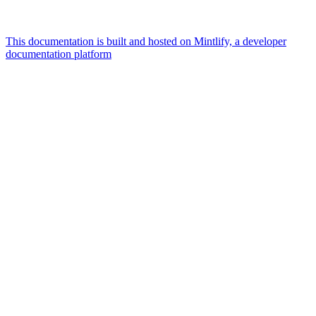
This documentation is built and hosted on Mintlify, a developer
documentation platform
Assistant
Responses
are
generated
using
AI
and
may
contain
mistakes.