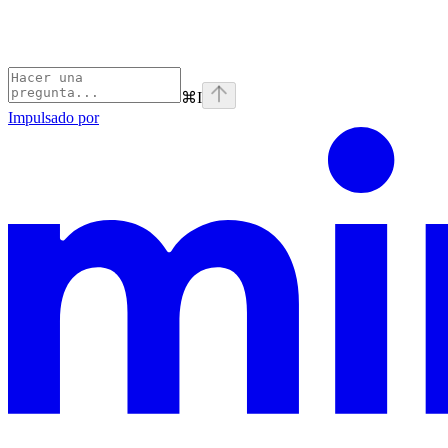
⌘
I
Impulsado por