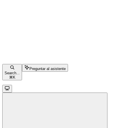
Preguntar al asistente
Search...
⌘
K