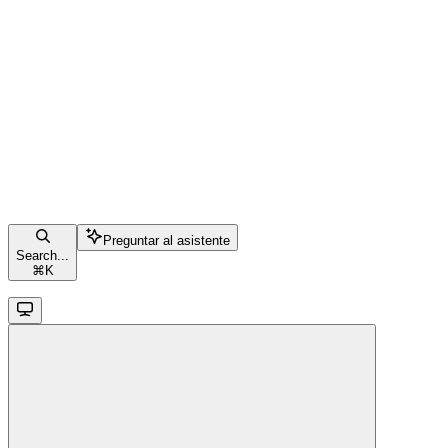
Preguntar al asistente
Search...
⌘
K