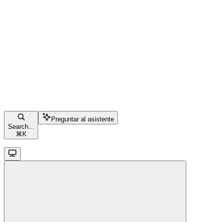
Preguntar al asistente
Search...
⌘
K