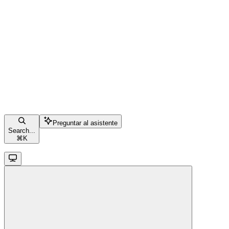
Preguntar al asistente
Search...
⌘
K