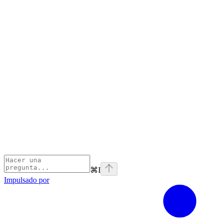
⌘
I
Impulsado por