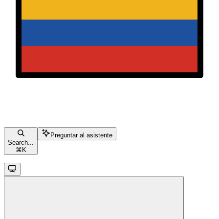
Preguntar al asistente
Search...
⌘
K