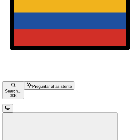
Preguntar al asistente
Search...
⌘
K