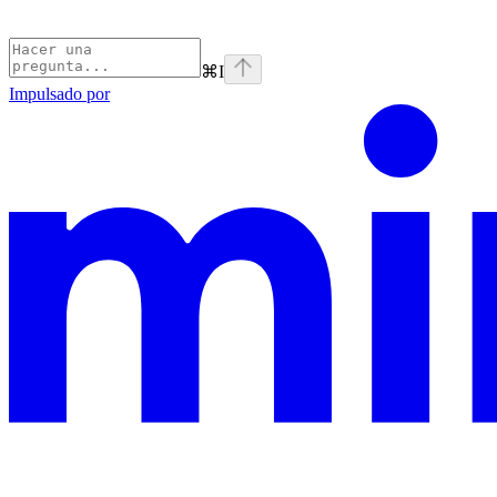
⌘
I
Impulsado por