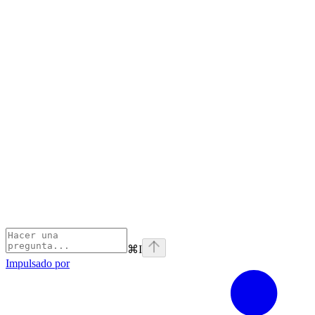
⌘
I
Impulsado por