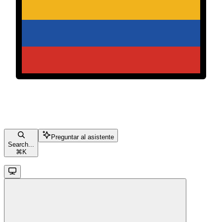
Preguntar al asistente
Search...
⌘
K