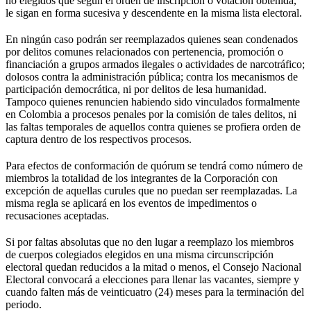
no elegidos que según el orden de inscripción o votación obtenida,
le sigan en forma sucesiva y descendente en la misma lista electoral.
En ningún caso podrán ser reemplazados quienes sean condenados
por delitos comunes relacionados con pertenencia, promoción o
financiación a grupos armados ilegales o actividades de narcotráfico;
dolosos contra la administración pública; contra los mecanismos de
participación democrática, ni por delitos de lesa humanidad.
Tampoco quienes renuncien habiendo sido vinculados formalmente
en Colombia a procesos penales por la comisión de tales delitos, ni
las faltas temporales de aquellos contra quienes se profiera orden de
captura dentro de los respectivos procesos.
Para efectos de conformación de quórum se tendrá como número de
miembros la totalidad de los integrantes de la Corporación con
excepción de aquellas curules que no puedan ser reemplazadas. La
misma regla se aplicará en los eventos de impedimentos o
recusaciones aceptadas.
Si por faltas absolutas que no den lugar a reemplazo los miembros
de cuerpos colegiados elegidos en una misma circunscripción
electoral quedan reducidos a la mitad o menos, el Consejo Nacional
Electoral convocará a elecciones para llenar las vacantes, siempre y
cuando falten más de veinticuatro (24) meses para la terminación del
periodo.