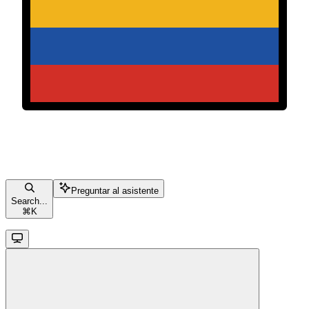
Preguntar al asistente
Search...
⌘
K