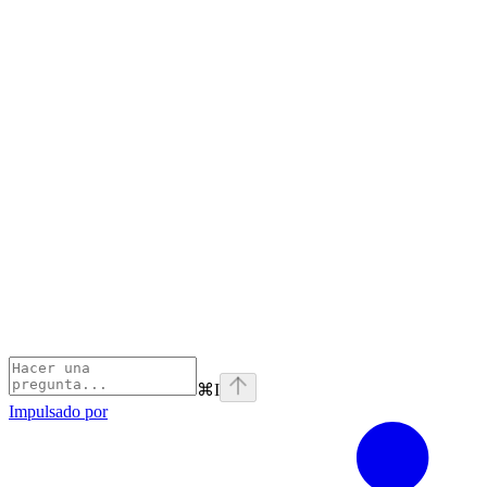
⌘
I
Impulsado por