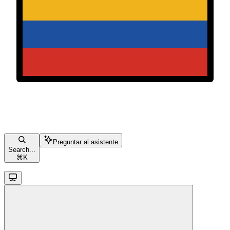
Preguntar al asistente
Search...
⌘
K