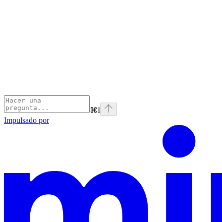
⌘
I
Impulsado por