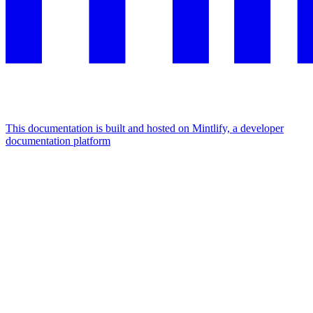
This documentation is built and hosted on Mintlify, a developer
documentation platform
Assistant
Responses
are
generated
using
AI
and
may
contain