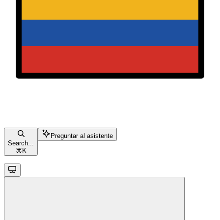
Preguntar al asistente
Search...
⌘
K