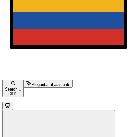
Preguntar al asistente
Search...
⌘
K