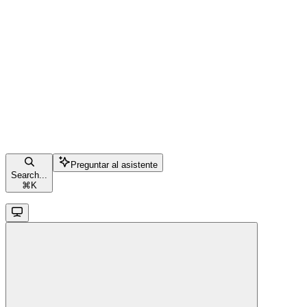
Preguntar al asistente
Search...
⌘
K