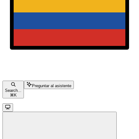
Preguntar al asistente
Search...
⌘
K