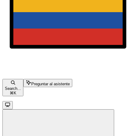
Preguntar al asistente
Search...
⌘
K