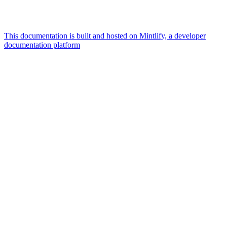
This documentation is built and hosted on Mintlify, a developer
documentation platform
Assistant
Responses
are
generated
using
AI
and
may
contain
mistakes.