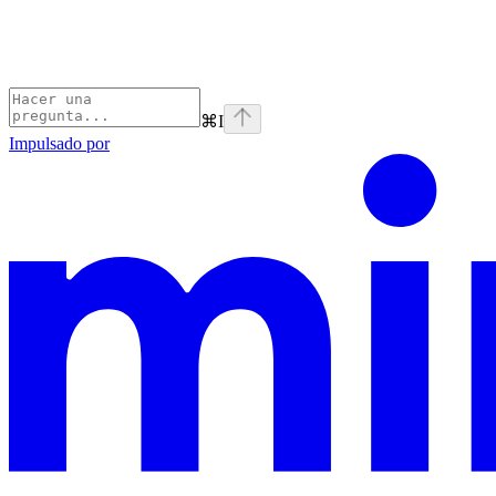
⌘
I
Impulsado por