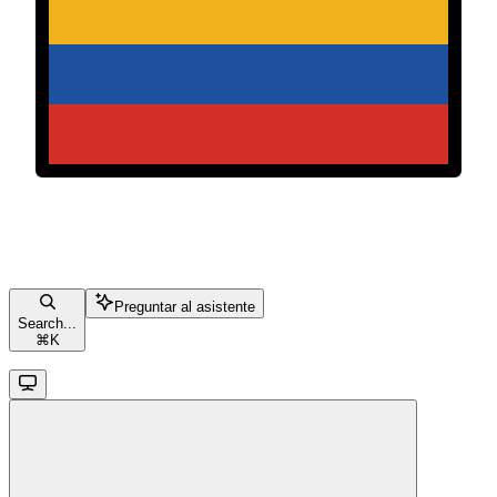
Preguntar al asistente
Search...
⌘
K