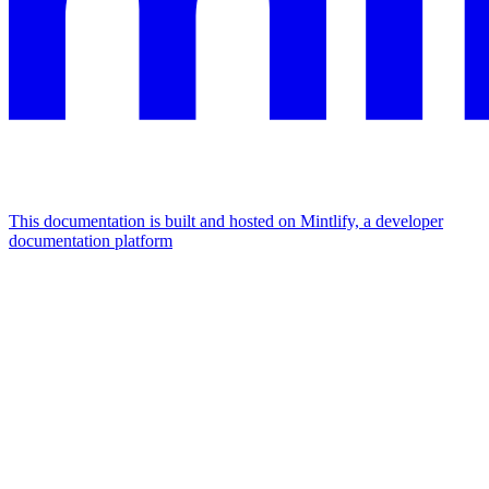
This documentation is built and hosted on Mintlify, a developer
documentation platform
Assistant
Responses
are
generated
using
AI
and
may