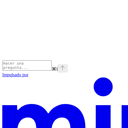
⌘
I
Impulsado por