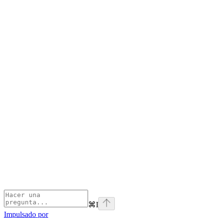
⌘
I
Impulsado por