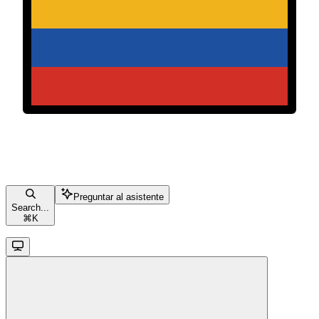
Preguntar al asistente
Search...
⌘
K