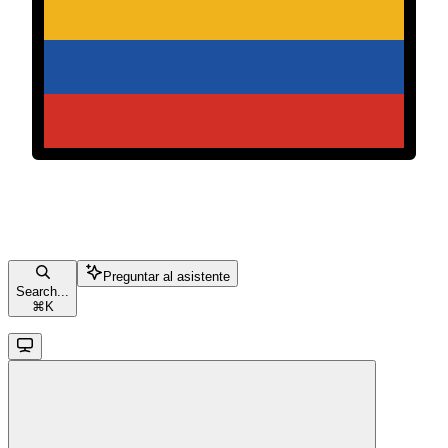
Preguntar al asistente
Search...
⌘
K