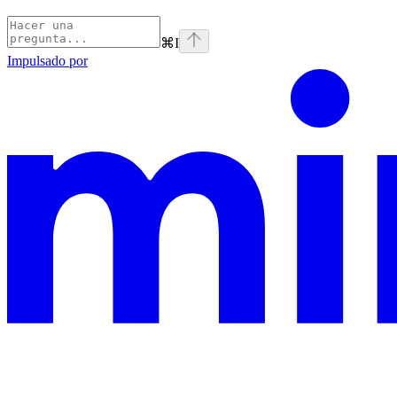
⌘
I
Impulsado por