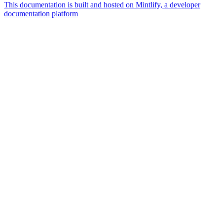
This documentation is built and hosted on Mintlify, a developer
documentation platform
Assistant
Responses
are
generated
using
AI
and
may
contain
mistakes.