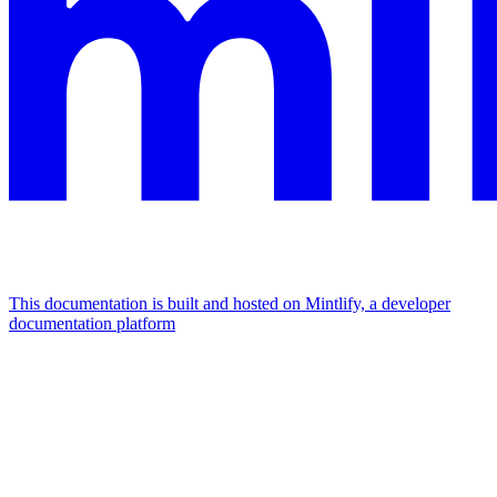
This documentation is built and hosted on Mintlify, a developer
documentation platform
Assistant
Responses
are
generated