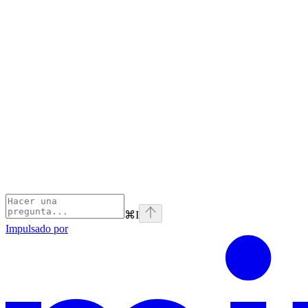
⌘
I
Impulsado por