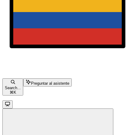
Preguntar al asistente
Search...
⌘
K