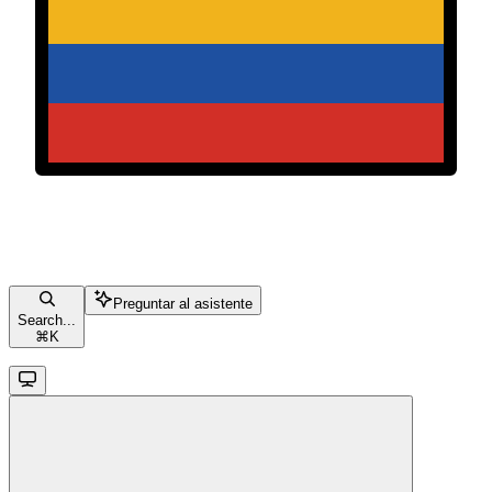
Preguntar al asistente
Search...
⌘
K