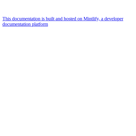
This documentation is built and hosted on Mintlify, a developer
documentation platform
Assistant
Responses
are
generated
using
AI
and
may
contain
mistakes.