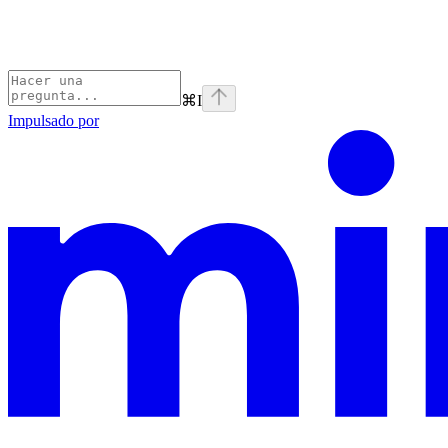
⌘
I
Impulsado por