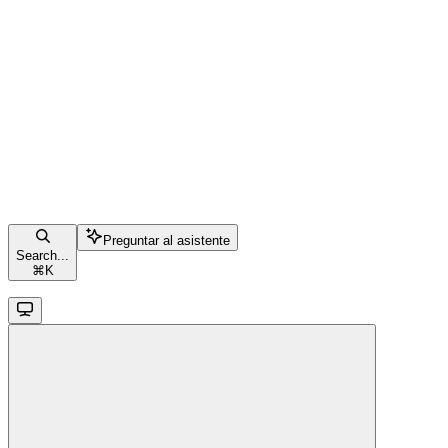
Preguntar al asistente
Search...
⌘
K