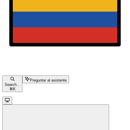
Preguntar al asistente
Search...
⌘
K