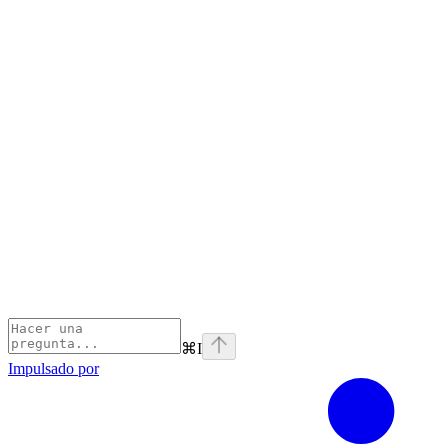
⌘
I
Impulsado por