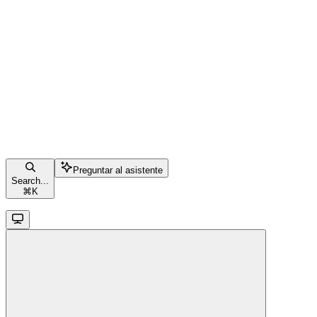
Preguntar al asistente
Search...
⌘
K